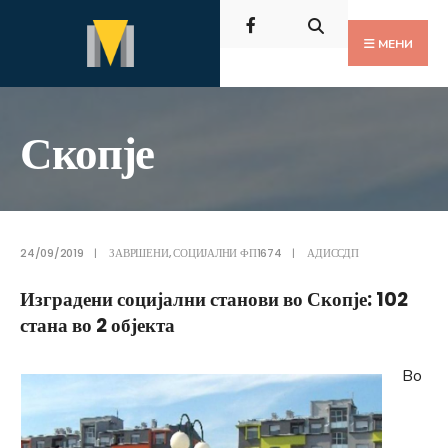
Пребарај
Скокни
за:
до
МЕНИ
содржината
Скопје
24/09/2019
|
ЗАВРШЕНИ
,
СОЦИЈАЛНИ ФП1674
|
АДИССДП
Изградени социјални станови во Скопје: 102
стана во 2 објекта
Во