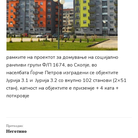
рамките на проектот за домување на социјално
ранливи групи Ф/П 1674, во Скопје, во
населбата Ѓорче Петров изградени се објектите
Јурија 3.1 и Јурија 3.2 со вкупно 102 станови (2×51
стан), катност на објектите е приземје + 4 ката +
поткровје
Претходно:
Неготино