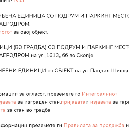
овите
тука
.
НБЕНА ЕДИНИЦА СО ПОДРУМ И ПАРКИНГ МЕСТO В
АЕРОДРОМ.
логот
за овој објект.
ЦИ (ВО ГРАДБА) СО ПОДРУМ И ПАРКИНГ МЕСТО 
РОДРОМ на ул.,,1613,, бб во Скопје
ЕНИ ЕДИНИЦИ во ОБЈЕКТ на ул. Пандил Шишков, 
мации за огласот, преземете го
Интегралниот
зјавата
за изграден стан,
пријавата
и
изјавата
за га
ата
за стан во градба.
нформации преземете ги
Правилата за продажба