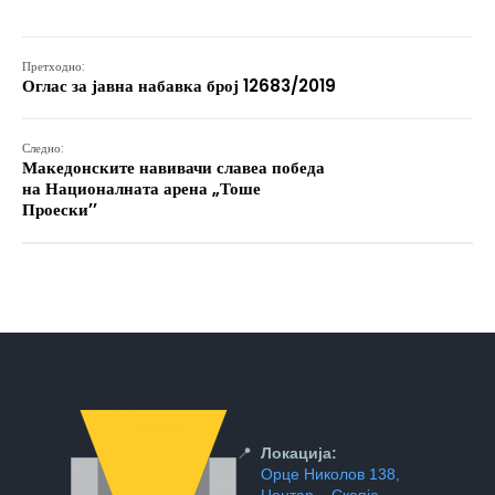
Претходно:
Оглас за јавна набавка број 12683/2019
Следно:
Македонските навивачи славеа победа
на Националната арена „Тоше
Проески’’
📍
Локација:
Орце Николов 138,