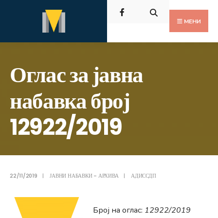
Пребарај
Скокни
за:
до
МЕНИ
содржината
Оглас за јавна
набавка број
12922/2019
22/11/2019
|
ЈАВНИ НАБАВКИ - АРХИВА
|
АДИССДП
Број на оглас:
12922/2019