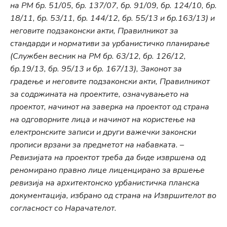
на РМ бр. 51/05, бр. 137/07, бр. 91/09, бр. 124/10, бр.
18/11, бр. 53/11, бр. 144/12, бр. 55/13 и бр.163/13) и
неговите подзаконски акти, Правилникот за
стандарди и нормативи за урбанистичко планирање
(Службен весник на РМ бр. 63/12, бр. 126/12,
бр.19/13, бр. 95/13 и бр. 167/13), Законот за
градење и неговите подзаконски акти, Правилникот
за содржината на проектите, означувањето на
проектот, начинот на заверка на проектот од страна
на одговорните лица и начинот на користење на
електронските записи и други важечки законски
прописи врзани за предметот на набавката. –
Ревизијата на проектот треба да биде извршена од
реномирано правно лице лиценцирано за вршење
ревизија на архитектонско урбанистичка планска
документација, избрано од страна на Извршителот во
согласност со Нарачателот.