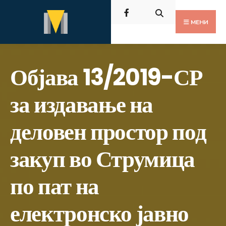
Пребарај
Скокни
за:
до
МЕНИ
содржината
Објава 13/2019-СР
за издавање на
деловен простор под
закуп во Струмица
по пат на
електронско јавно