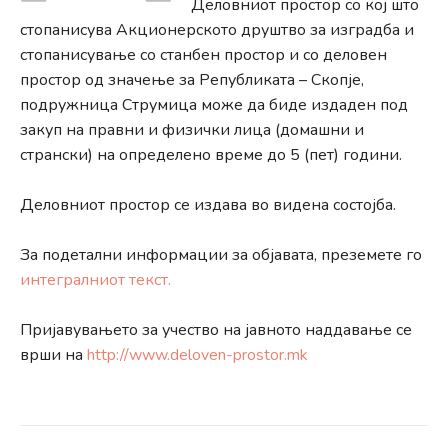
Деловниот простор со кој што
стопанисува Акционерското друштво за изградба и
стопанисување со станбен простор и со деловен
простор од значење за Републиката – Скопје,
подружница Струмица може да биде издаден под
закуп на правни и физички лица (домашни и
странски) на определено време до 5 (пет) години.
Деловниот простор се издава во видена состојба.
За подетални информации за објавата, преземете го
интегралниот текст.
Пријавувањето за учество на јавното наддавање се
врши на
http://www.deloven-prostor.mk