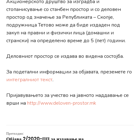
Акционерското друштво за изградба и
стопанисување со станбен простор и со деловен
простор од значење за Републиката – Скопје,
подружница Тетово може да биде издаден под
закуп на правни и физички лица (домашни и
странски) на определено време до 5 (пет) години.
Деловниот простор се издава во видена состојба.
За подетални информации за објавата, преземете го
интегралниот текст
.
Пријавувањето за учество на јавното наддавање се
врши на
http://www.deloven-prostor.mk
Претходно:
Објава 2/2020-ПП за издавање на