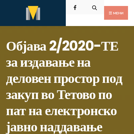
Пребарај
Скокни
за:
до
МЕНИ
содржината
Објава 2/2020-ТЕ
за издавање на
деловен простор под
закуп во Тетово по
пат на електронско
јавно наддавање