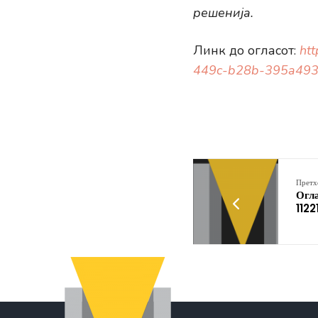
решенија.
Линк до огласот:
ht
449c-b28b-395a493
Претх
Огла
1122