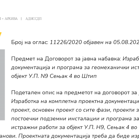
 - АРХИВА
|
АДИССДП
Број на оглас:
11226/2020 објавен на 05.08.20
Предмет на Договорот за јавна набавка:
Израб
документација и програма за геомеханички ис
објект У.П. N9 Сењак 4 во Штип
Подетален опис на предметот на договорот за 
Изработка на комплетна проектна документациј
проект, основен проект со сите фази, проекти 
постоечки подземни инсталации и програма з
истражни работи за објект У.П. Н9, Сењак 4 во
танови. Проектната документација треба да биде из