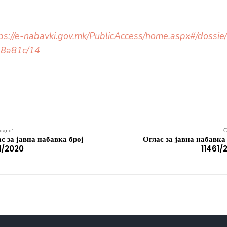
tps://e-nabavki.gov.mk/PublicAccess/home.aspx#/dossi
8a81c/14
одно:
С
с за јавна набавка број
Оглас за јавна набавка
1/2020
11461/