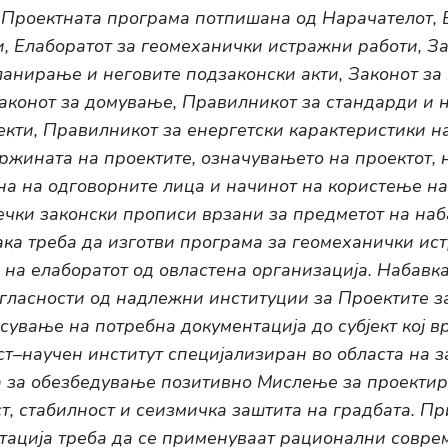
 Проектната програма потпишана од Нарачателот, 
, Елаборатот за геомеханички истражни работи, За
ланирање и неговите подзаконски акти, Законот за
Законот за домување, Правилникот за стандарди и 
екти, Правилникот за енергетски карактеристики на
ржината на проектите, означувањето на проектот, 
ана на одговорните лица и начинот на користење н
ечки законски прописи врзани за предметот на наб
ака треба да изготви програма за геомеханички ис
 на елаборатот од овластена организација. Набавка
гласности од надлежни институции за Проектите з
сување на потребна документација до субјект кој 
ст–научен институт специјализиран во областа на з
а за обезбедување позитивно Мислење за проектир
т, стабилност и сеизмичка заштита на градбата. Пр
тација треба да се применуваат рационални совр