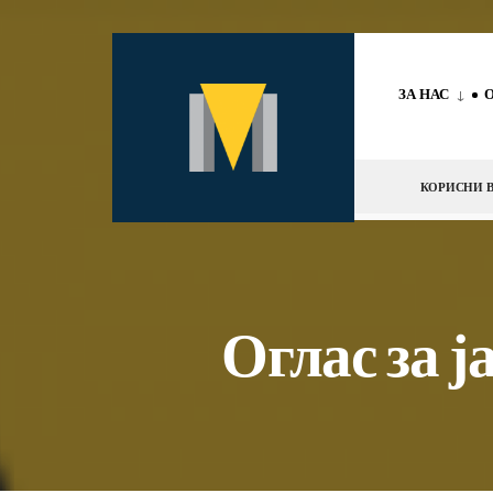
за:
Скокни
до
ЗА НАС
содржината
КОРИСНИ В
Оглас за 