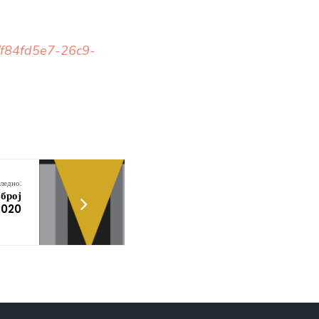
e/f84fd5e7-26c9-
ледно:
 број
2020