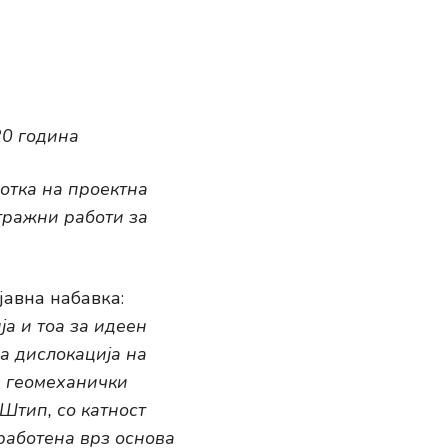
20 година
отка на проектна
тражни работи за
јавна набавка:
а и тоа за идеен
за дислокација на
а геомеханички
 Штип, со катност
работена врз основа