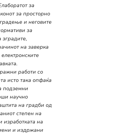
Елаборатот за
конот за просторно
 градење и неговите
нормативи за
 зградите,
начинот на заверка
а електронските
авката.
тражни работи со
та исто така опфаќа
а подземни
врши научно
аштита на градби од
аниот степен на
и изработката на
емени и издржани