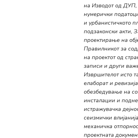
на Изводот од ДУП,
нумерички податоци
и урбанистичкото п
подзаконски акти, 
проектирање на обј
Правилникот за сод
на проектот од стр
записи и други важ
Извршителот исто т
елаборат и ревизија
обезбедување на со
инсталации и подне
истражувачка дејно
сеизмички влијаниј
механичка отпорнос
проектната докумен