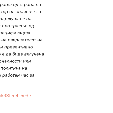
арања од страна на
стор од значење за
о одржување на
от во траење од
спецификација.
 на извршителот на
 и превентивно
 е да биде вклучена
оналности или
 политика на
 работен час за
e/b698fee4-5e3e-