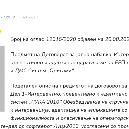
 - АРХИВА
|
АДИССДП
Број на оглас:
12015/2020 објавен на 20.08.20
Предмет на Договорот за јавна набавка:
Интер
превентивно и адаптивно одржување на ЕРП 
и ДМС Систем „Оригами“
Подетален опис на предметот на договорот за 
Дел 1–Интервентно, превентивно и адаптивн
систем „ЛУКА 2010’’ Обезбедување на стручн
и интервенција, адаптација на апликациите со
функционалноста и олеснување на операторск
те–дел од софтверот Луца2010, усогласени со про