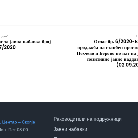
одно:
С
с за јавна набавка број
Оглас бр. 6/2020-К
27/2020
продажба на станбен прост
Пехчево и Берово по пат на
позитивно јавно надда
(02.09.2
Раководители на подружници
 Центар – Скопје
Јавни набавки
он–Пет 08:00–