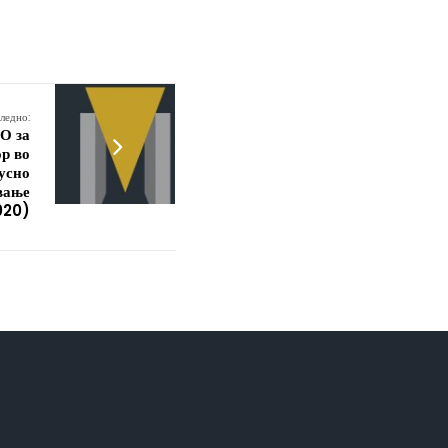
ледно:
О за
ор во
 усно
вање
020)