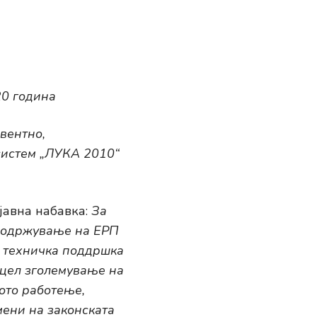
20 година
вентно,
систем „ЛУКА 2010“
јавна набавка:
За
о одржување на ЕРП
а техничка поддршка
 цел зголемување на
ото работење,
мени на законската