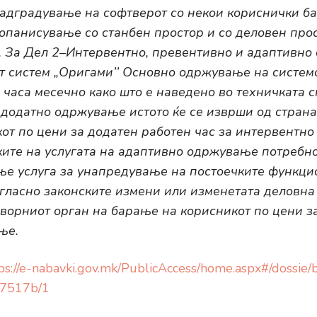
 надградување на софтверот со некои кориснички б
топанисување со станбен простор и со деловен про
. За Дел 2–Интервентно, превентивно и адаптивн
 систем „Оригами’’ Основно одржување на систем
 часа месечно како што е наведено во техничката 
 додатно одржување истото ќе се изврши од страна
от по цени за додатен работен час за интервентно
ите на услугата на адаптивно одржување потребно
ње услуга за унапредување на постоечките функци
огласно законските измени или изменетата деловна
ворниот орган на барање на корисникот по цени за
ње.
ps://e-nabavki.gov.mk/PublicAccess/home.aspx#/dossi
7517b/1