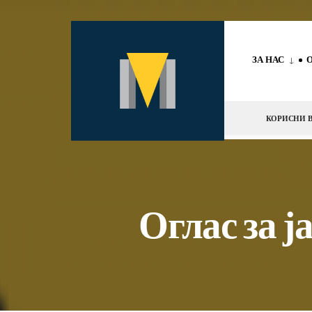
за:
Скокни
до
ЗА НАС
содржината
КОРИСНИ В
Оглас за 