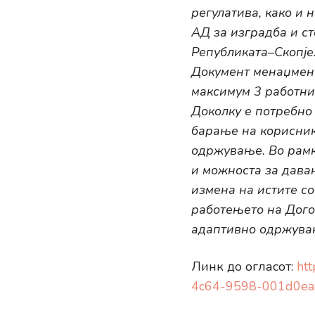
регулатива, како и
АД за изградба и с
Републиката–Скопје
Документ менаџмент
максимум 3 работни
Доколку е потребно
барање на корисник
одржување. Во рамк
и можноста за дава
измена на истите с
работењето на Дого
адаптивно одржува
Линк до огласот:
htt
4c64-9598-001d0ea