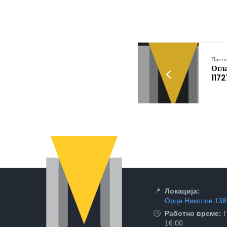
Претх
Огла
117
📍
Локација:
Орце Николов 138,
🕒
Работно време:
П
16:00