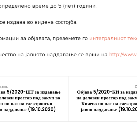
определено време до 5 (пет) години.
е издава во видена состојба.
мации за објавата, преземете го
интегралниот текс
чество на јавното наддавање се врши на
http://www
одно:
С
ава 5/2020-ШТ за издавање
Објава 5/2020-КИ за изда
еловен простор под закуп во
на деловен простор под зак
 по пат на електронско
Кичево по пат на електр
о наддавање (19.10.2020)
јавно наддавање (19.10.2