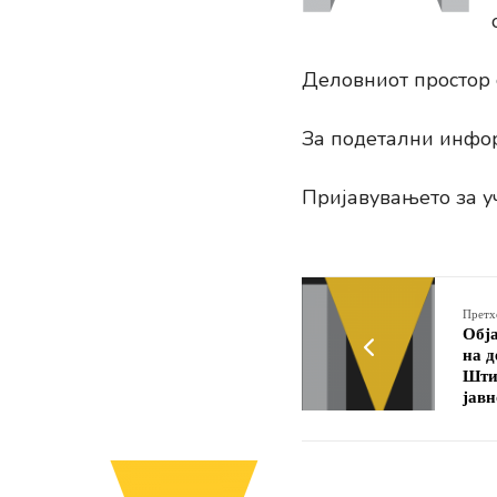
Деловниот простор с
За подетални инфор
Пријавувањето за у
Претх
Обј
на д
Штип
јавн