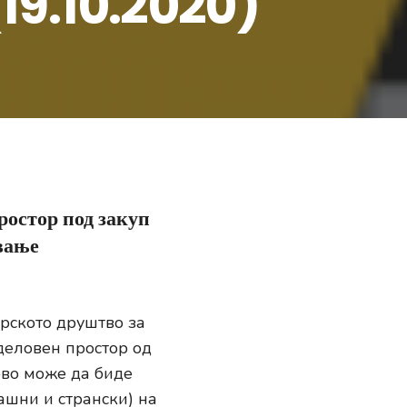
(19.10.2020)
ростор под закуп
авање
рското друштво за
 деловен простор од
ово може да биде
ашни и странски) на