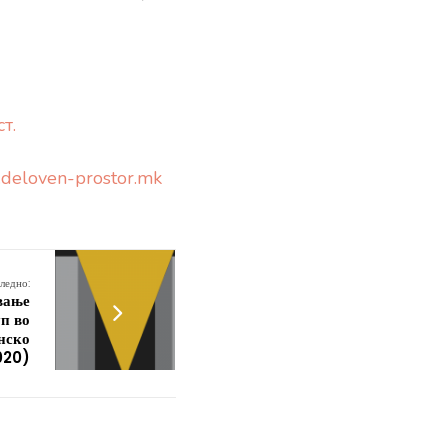
т.
.deloven-prostor.mk
ледно:
вање
уп во
онско
020)