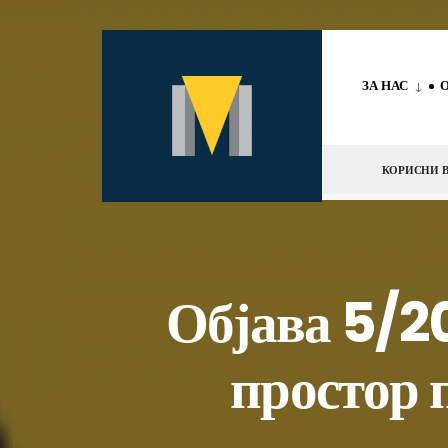
за:
Скокни
до
ЗА НАС
содржината
КОРИСНИ В
Објава 5/2
простор п