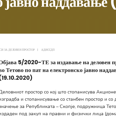
 јавно наддавање 
СИ ЗА ДЕЛОВЕН ПРОСТОР
|
АДИССДП
Објава 5/2020-ТЕ за издавање на деловен п
во Тетово по пат на електронско јавно надд
(19.10.2020)
Деловниот простор со кој што стопанисува Акционе
изградба и стопанисување со станбен простор и со
значење за Републиката – Скопје, подружница Тет
издаден под закуп на правни и физички лица (дом