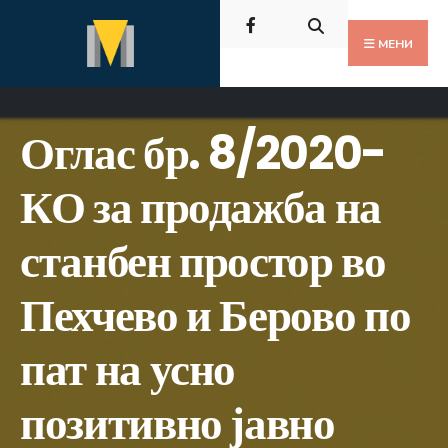
Пребарај
Скокни
за:
до
МЕНИ
содржината
Оглас бр. 8/2020-
КО за продажба на
станбен простор во
Пехчево и Берово по
пат на усно
позитивно јавно