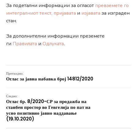
За подетални информации за огласот
превземете го
интегралниот текст,
пријавата
и
изјавата
за изграден
стан.
За дополнителни информации преземете
ги
Правилата
и
Одлуката
.
Претходно:
Оглас за јавна набавка број 14812/2020
Следно:
Оглас бр. 8/2020-СР за продажба на
станбен простор во Гевгелија по пат на
усно позитивно јавно наддавање
(19.10.2020)