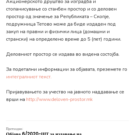
Акционерското друштво за изградба и
стопанисување со станбен простор и со деловен
простор од значење за Републиката – Скопје,
подружница Тетово може да биде издаден под
закуп на правни и физички лица (домашни и
странски) на определено време до 5 (пет) години.
Деловниот простор се издава во видена состојба.
За подетални информации за објавата, преземете го
интегралниот текст.
Пријавувањето за учество на јавното наддавање се
врши на
http://www.deloven-prostor.mk
Претходно:
Објава 6/2020-ШТ за издавање на