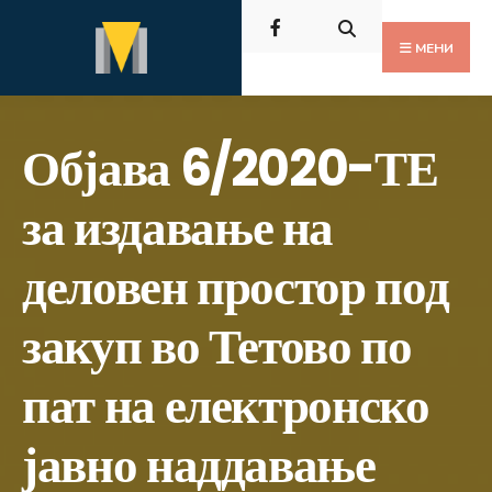
Пребарај
Скокни
за:
до
МЕНИ
содржината
Објава 6/2020-ТЕ
за издавање на
деловен простор под
закуп во Тетово по
пат на електронско
јавно наддавање