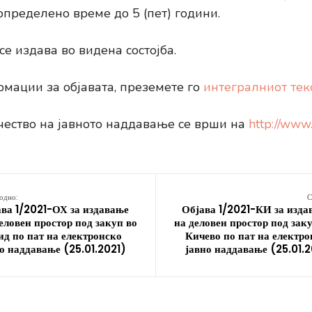
определено време до 5 (пет) години.
е издава во видена состојба.
мации за објавата, преземете го
интегралниот текс
чество на јавното наддавање се врши на
http://www
одно:
С
ва 1/2021-ОХ за издавање
Објава 1/2021-КИ за изда
еловен простор под закуп во
на деловен простор под зак
д по пат на електронско
Кичево по пат на електр
о наддавање (25.01.2021)
јавно наддавање (25.01.