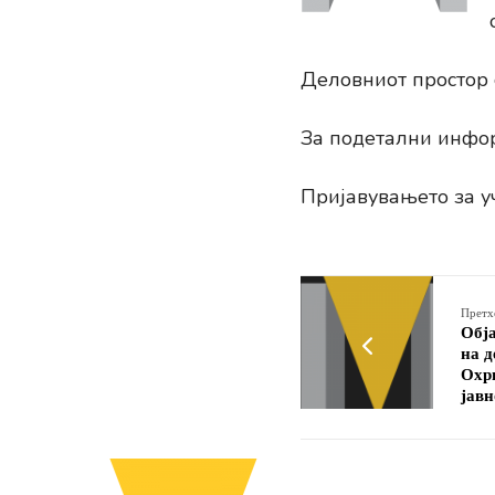
Деловниот простор с
За подетални инфор
Пријавувањето за у
Претх
Обја
на д
Охри
јавн