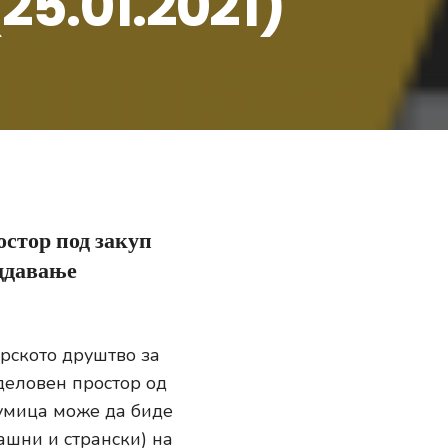
(25.01.2021)
остор под закуп
аддавање
рското друштво за
 деловен простор од
умица може да биде
ашни и странски) на