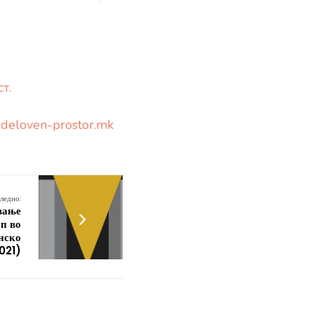
т.
.deloven-prostor.mk
ледно:
вање
уп во
онско
2021)