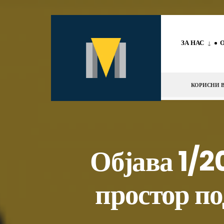
за:
Скокни
до
ЗА НАС
содржината
КОРИСНИ В
Објава 1/2
простор по