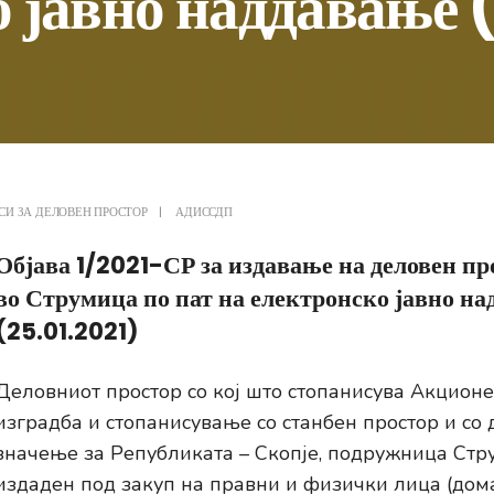
 јавно наддавање 
СИ ЗА ДЕЛОВЕН ПРОСТОР
|
АДИССДП
Објава 1/2021-СР за издавање на деловен пр
во Струмица по пат на електронско јавно н
(25.01.2021)
Деловниот простор со кој што стопанисува Акционе
изградба и стопанисување со станбен простор и со
значење за Републиката – Скопје, подружница Стр
издаден под закуп на правни и физички лица (дом