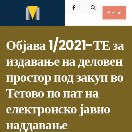
Пребарај
Скокни
за:
до
МЕНИ
содржината
Објава 1/2021-ТЕ за
издавање на деловен
простор под закуп во
Тетово по пат на
електронско јавно
наддавање