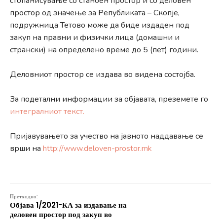
стопанисување со станбен простор и со деловен
простор од значење за Републиката – Скопје,
подружница Тетово може да биде издаден под
закуп на правни и физички лица (домашни и
странски) на определено време до 5 (пет) години.
Деловниот простор се издава во видена состојба.
За подетални информации за објавата, преземете го
интегралниот текст.
Пријавувањето за учество на јавното наддавање се
врши на
http://www.deloven-prostor.mk
Претходно:
Објава 1/2021-КА за издавање на
деловен простор под закуп во