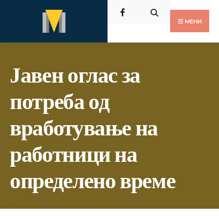
Пребарај
Скокни
за:
до
МЕНИ
содржината
Јавен оглас за
потреба од
вработување на
работници на
определено време