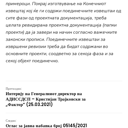
примероци. Покрај изготвување на Конечниот
извештај кој ќе ги содржи поединечните извештаи од
сите фази од проектната документација, треба
целата ревидирана проектна документација (папки
проекти) да ја завери на начин согласно важечките
законски прописи. Поединечните извештаи за
извршени ревизии треба да бидат содржани во
основните проекти, соодветно за секоја фаза и за
секој објект поединечно.
Претходно:
Интервју на Генералниот директор на
АДИССДСП – Кристијан Трајковски за
„Фактор“ (25.03.2021)
Следно:
Оглас за јавна набавка број 05145/2021