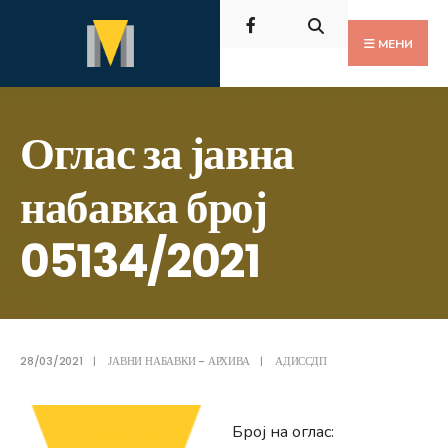
Пребарај
Скокни
за:
до
МЕНИ
содржината
Оглас за јавна
набавка број
05134/2021
28/03/2021
|
ЈАВНИ НАБАВКИ - АРХИВА
|
АДИССДП
Број на оглас: