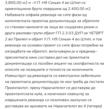
3.800,00 м2 и –У.П. Н9 Сењак 4 во Штип со
ориентациона бруто површина од 2.400,00 м2.
Набавката опфаќа ревизија на сите фази од
копмплетната проектна документација за објектите
со станови наменети за лица во социјален ризик и
други ранливи групи објект ГП 2.3.03 ДУП за ЧЕТВРТ
2 во Прилеп и објект У.П. Н9 Сењак 4 во Штип, и тоа
ревизија на основен проект со сите фази потребни за
изградбата на објектот, вклучувајки ја и предмер–
пресметката како составен дел на проектната
документација со посебен акцент на сеопфатноста на
описите на позициите и точноста на количините.
Извештајот од ревизијата со евентуални забелешки
на проектната документација по кои треба да постапи
Проектантот, преку Нарачателот се доставува до
проектантската куќа, а конечниот извештај за
извршената ревизија со позитивен заклучок се
доставува во архивата на Нарачателот во 4 (четири)