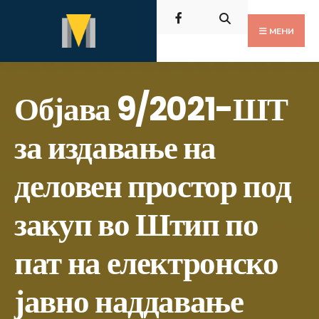
Пребарај
Скокни
за:
до
МЕНИ
содржината
Објава 9/2021-ШТ
за издавање на
деловен простор под
закуп во Штип по
пат на електронско
јавно наддавање