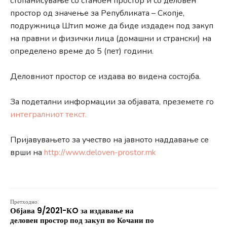
стопанисување со станбен простор и со деловен
простор од значење за Републиката – Скопје,
подружница Штип може да биде издаден под закуп
на правни и физички лица (домашни и странски) на
определено време до 5 (пет) години.
Деловниот простор се издава во видена состојба.
За подетални информации за објавата, преземете го
интегралниот текст.
Пријавувањето за учество на јавното наддавање се
врши на
http://www.deloven-prostor.mk
Претходно:
Објава 9/2021-КO за издавање на
деловен простор под закуп во Кочани по