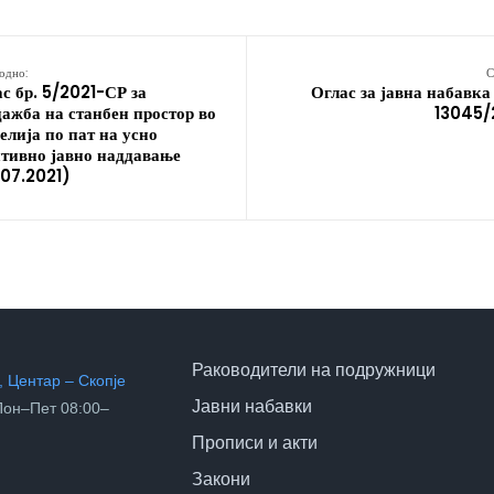
одно:
С
с бр. 5/2021-СР за
Оглас за јавна набавка
ажба на станбен простор во
13045/
елија по пат на усно
тивно јавно наддавање
.07.2021)
Раководители на подружници
 Центар – Скопје
Јавни набавки
он–Пет 08:00–
Прописи и акти
Закони