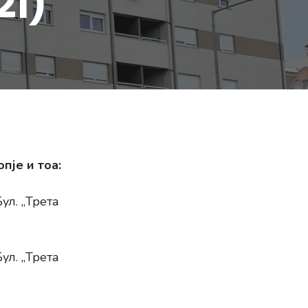
21)
пје и тоа:
. ,,Трета
. ,,Трета