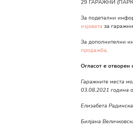
29 ГАРАЖНИ (ПАРКИН
За подетални инфор
изјавата
за гаражни
За дополнителни и
продажба
.
Огласот е отворен 
Гаражните места мож
03.08.2021 година о
Елизабета Радинска
Билјана Величковска