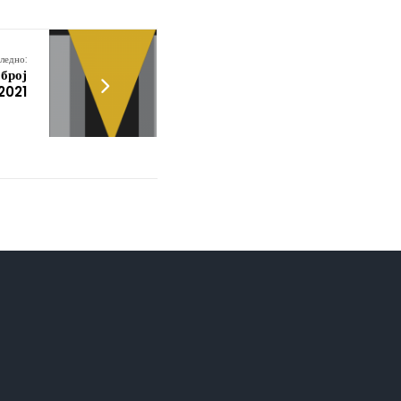
ледно:
 број
2021