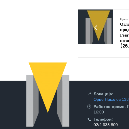
Претх
Огла
прод
Гевг
пози
(26
📍
Локација:
Орце Николов 138,
🕒
Работно време:
П
16:00
📞
Телефон:
02/2 633 800