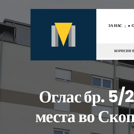
за:
Скокни
до
ЗА НАС
содржината
КОРИСНИ В
Оглас бр. 5/
места во Скоп