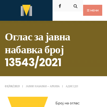
Пребарај
Скокни
за:
до
МЕНИ
содржината
Оглас за јавна
набавка број
13543/2021
03/08/2021
|
ЈАВНИ НАБАВКИ - АРХИВА
|
АДИССДП
Број на оглас: