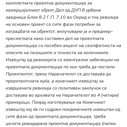
комплетната проектна документација за
комерцијалниот објект Дел од ДУП 8 урбана
заедница Блок 8.2 Г.П. 7.10 во Охрид и тоа ревизија
на основен проект со сите фази потребни за
изградбата на објектот, вклучувајки ја и предмер–
пресметката како составен дел на проектната
документација со посебен акцент на сеопфатноста на
описите на позициите и точноста на количините.
Извештај од ревизијата со евентуални забелешки на
проектната документација по кои треба да постапи
Проектантот, преку Нарачателот се доставува до
проектантската куќа, а конечниот извештај за
извршената ревизија со позитивен заклучок се
доставува во архивата на Нарачателот во 4 (четири)
примероци. Покрај изготвување на Конечниот
извештај кој ќе ги содржи поединечните извештаи од
сите фази од проектната документација, треба
целата ревидирана проектна документација (папки