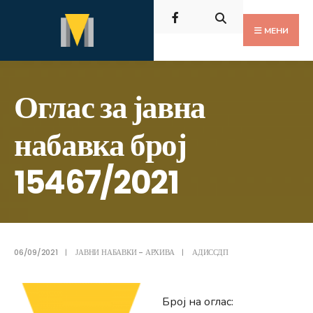
Пребарај
Скокни
за:
до
МЕНИ
содржината
Оглас за јавна
набавка број
15467/2021
06/09/2021
|
ЈАВНИ НАБАВКИ - АРХИВА
|
АДИССДП
Број на оглас: