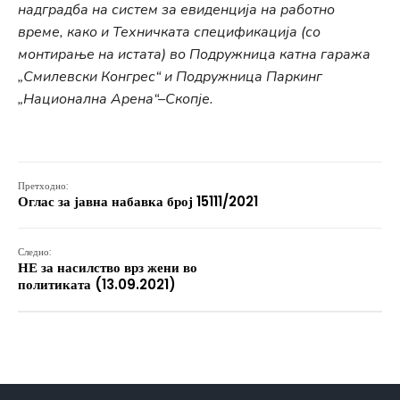
надградба на систем за евиденција на работно
време, како и Техничката спецификација (со
монтирање на истата) во Подружница катна гаража
„Смилевски Конгрес“ и Подружница Паркинг
„Национална Арена“–Скопје.
Претходно:
Оглас за јавна набавка број 15111/2021
Следно:
НЕ за насилство врз жени во
политиката (13.09.2021)