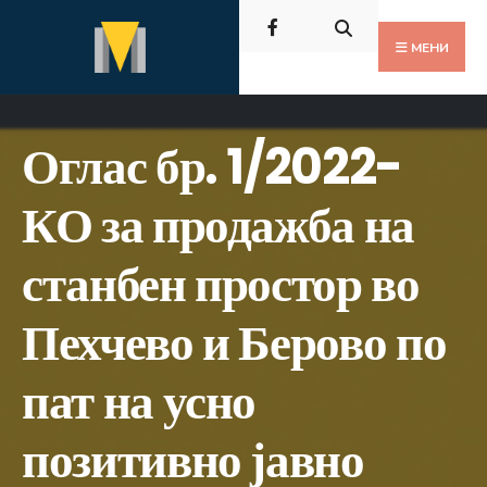
Пребарај
Скокни
за:
до
МЕНИ
содржината
Оглас бр. 1/2022-
КО за продажба на
станбен простор во
Пехчево и Берово по
пат на усно
позитивно јавно