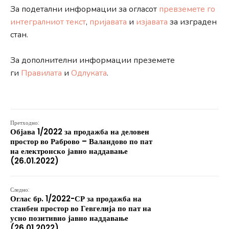
За подетални информации за огласот
превземете го
интегралниот текст
,
пријавата
и
изјавата
за изграден
стан.
За дополнителни информации преземете
ги
Правилата
и
Одлуката
.
Претходно:
Објава 1/2022 за продажба на деловен
простор во Раброво – Валандово по пат
на електронско јавно наддавање
(26.01.2022)
Следно:
Оглас бр. 1/2022-СР за продажба на
станбен простор во Гевгелија по пат на
усно позитивно јавно наддавање
(26.01.2022)