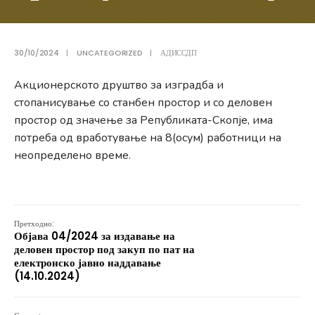
30/10/2024
|
UNCATEGORIZED
|
АДИССДП
Акционерското друштво за изградба и
стопанисување со станбен простор и со деловен
простор од значење за Републиката-Скопје, има
потреба од вработување на 8(осум) работници на
неопределено време.
Претходно:
Објава 04/2024 за издавање на
деловен простор под закуп по пат на
електронско јавно наддавање
(14.10.2024)