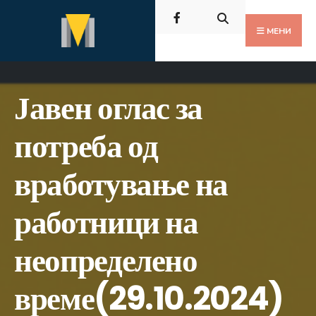
Пребарај
Скокни
за:
до
МЕНИ
содржината
Јавен оглас за
потреба од
вработување на
работници на
неопределено
време(29.10.2024)