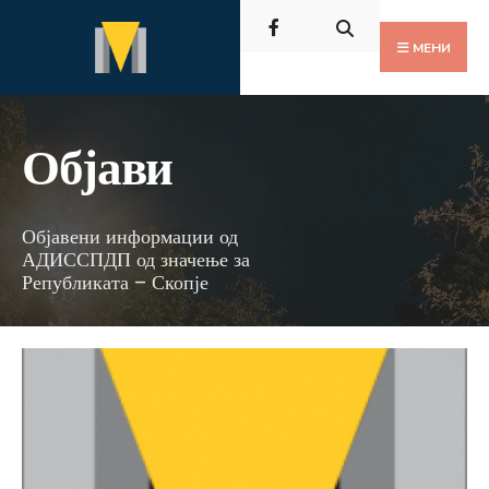
Пребарај
Скокни
за:
до
МЕНИ
содржината
Објави
Објавени информации од
АДИССПДП од значење за
Републиката – Скопје