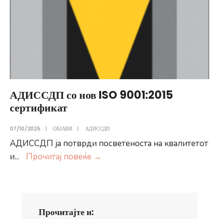
АДИССДП со нов ISO 9001:2015
сертификат
07/10/2025
|
ОБЈАВИ
|
АДИССДП
АДИССДП ја потврди посветеноста на квалитетот
АДИССДП
и
...
Прочитај повеќе
→
со
нов
ISO
9001:2015
Прочитајте и: