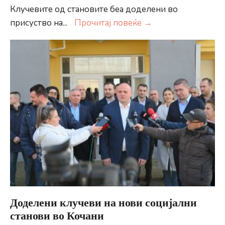
Клучевите од становите беа доделени во
Покрив
присуство на
...
Прочитај повеќе
→
над
глава
за
29
социјално
загрозени
семејства
во
Велес
Доделени клучеви на нови социјални
станови во Кочани