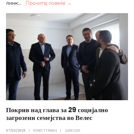
Генералниот
линк:
...
Прочитај повеќе
→
директор
на
АДИССДП
за
Вечер:
Градиме
станови
по
реални
цени,
поприфатливи
за
македонскиот
Покрив над глава за 29 социјално
стандард
загрозени семејства во Велес
07/02/2025
|
ИЗВЕСТУВАЊА
|
АДИССДП