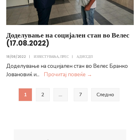
за
изградба
и
стопанисување
Доделување на социјален стан во Велес
со
(17.08.2022)
станбен
и
18/08/2022
|
ИЗВЕСТУВАЊА
,
ПРЕС
|
АДИССДП
со
Доделување на социјален стан во Велес Бранко
деловен
Доделување
Јовановиќ и
...
Прочитај повеќе
→
простор
на
од
Posts
социјален
значење
1
2
…
7
Следно
pagination
стан
за
во
Републиката
Велес
(05.09.2024)
(17.08.2022)