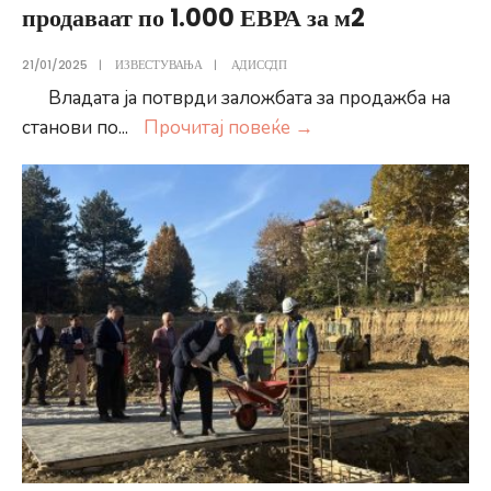
продаваат по 1.000 ЕВРА за м2
21/01/2025
|
ИЗВЕСТУВАЊА
|
АДИССДП
Владата ја потврди заложбата за продажба на
Николоски:
станови по
...
Прочитај повеќе
→
Станови
во
Битола
ќе
се
продаваат
по
1.000
ЕВРА
за
м2