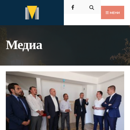
Пребарај
Скокни
за:
до
МЕНИ
содржината
Медиа