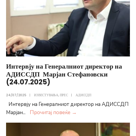
Интервју на Генералниот директор на
АДИССДП Марјан Стефановски
(24.07.2025)
24/07/2025
|
ИЗВЕСТУВАЊА
,
ПРЕС
|
АДИССДП
Интервју на Генералниот директор на АДИССДП
Интервју
Марјан
...
Прочитај повеќе
→
на
Генералниот