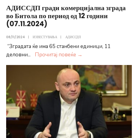
АДИССДП гради комерцијална зграда
во Битола по период од 12 години
(07.11.2024)
08/11/2024
|
ИЗВЕСТУВАЊА
|
АДИССДП
“Зградата ќе има 65 станбени единици, 11
АДИССДП
деловни
...
Прочитај повеќе
→
гради
комерцијална
зграда
во
Битола
по
период
од
12
години