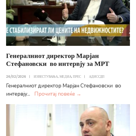
во
употреба
социјален
станбен
објект
Генералниот директор Марјан
Стефановски во интервју за МРТ
26/02/2026
|
ИЗВЕСТУВАЊА
,
МЕДИА
,
ПРЕС
|
АДИССДП
Генералниот директор Марјан Стефановски во
Генералниот
интервју
...
Прочитај повеќе
→
директор Марјан
Стефановски во
интервју
за
МРТ