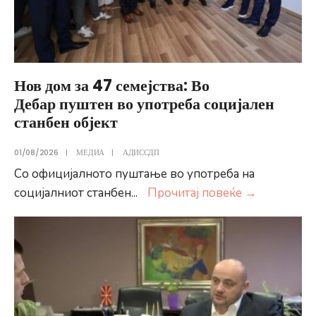
Нов дом за 47 семејства: Во
Дебар пуштен во употреба социјален
станбен објект
01/08/2026
|
МЕДИА
|
АДИССДП
Со официјалното пуштање во употреба на
Нов
социјалниот станбен
...
Прочитај повеќе
→
дом
за
47
семејства:
Во
Дебар пу