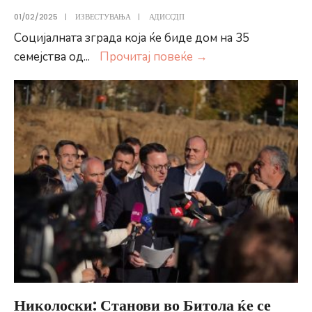
01/02/2025
|
ИЗВЕСТУВАЊА
|
АДИССДП
Социјалната зграда која ќе биде дом на 35
Доделени
семејства од
...
Прочитај повеќе
→
клучеви
на
нови
социјални
станови
во
Кочани
Николоски: Станови во Битола ќе се