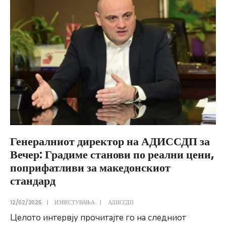
директор
на
АДИССДП
Марјан
Стефановски
(24.07.2025)
Генералниот директор на АДИССДП за
Вечер: Градиме станови по реални цени,
поприфатливи за македонскиот
стандард
12/02/2025
|
ИЗВЕСТУВАЊА
|
АДИССДП
Целото интервју прочитајте го на следниот