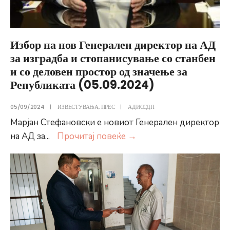
(07.11.2024)
Избор на нов Генерален директор на АД
за изградба и стопанисување со станбен
и со деловен простор од значење за
Републиката (05.09.2024)
05/09/2024
|
ИЗВЕСТУВАЊА
,
ПРЕС
|
АДИССДП
Марјан Стефановски е новиот Генерален директор
Избор
на АД за
...
Прочитај повеќе
→
на
нов
Генерален
директор
на
АД