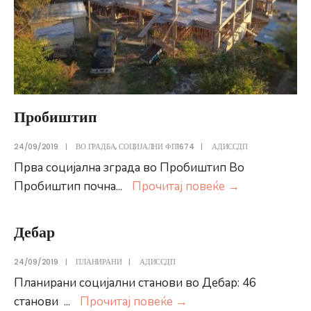
Пробиштип
24/09/2019
|
ВО ГРАДБА
,
СОЦИЈАЛНИ ФП1674
|
АДИССДП
Прва социјална зграда во Пробиштип Во
Пробиштип
Пробиштип почна
...
Прочитај повеќе
→
Дебар
24/09/2019
|
ПЛАНИРАНИ
|
АДИССДП
Планирани социјални станови во Дебар: 46
Дебар
станови
...
Прочитај повеќе
→