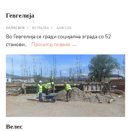
Гевгелија
24/09/2019
|
ВО ГРАДБА
|
АДИССДП
Во Гевгелија се гради социјална зграда со 52
Гевгелија
станови
...
Прочитај повеќе
→
Велес