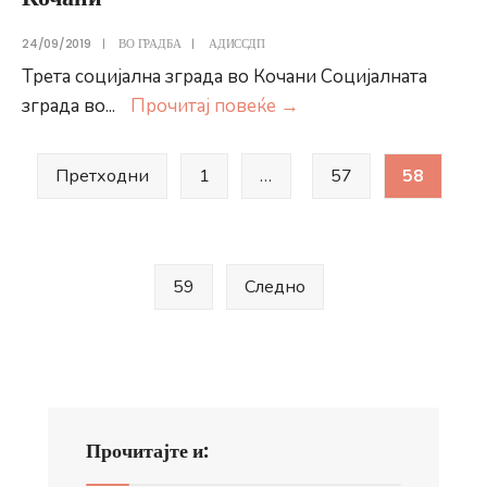
24/09/2019
|
ВО ГРАДБА
|
АДИССДП
Трета социјална зграда во Кочани Социјалната
Кочани
зграда во
...
Прочитај повеќе
→
Posts
Претходни
1
…
57
58
pagination
59
Следно
Прочитајте и: