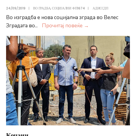
24/09/2019
|
ВО ГРАДБА
,
СОЦИЈАЛНИ ФП1674
|
АДИССДП
Во изградба е нова социјална зграда во Велес
Велес
Зградата во
...
Прочитај повеќе
→
Кочани