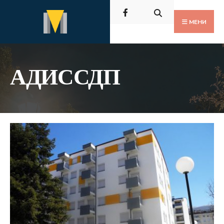
Пребарај
Скокни
за:
до
МЕНИ
содржината
АДИССДП