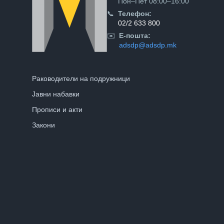
Пон–Пет 08:00–16:00
📞
Телефон:
02/2 633 800
✉️
Е-пошта:
adsdp@adsdp.mk
Раководители на подружници
Јавни набавки
Прописи и акти
Закони