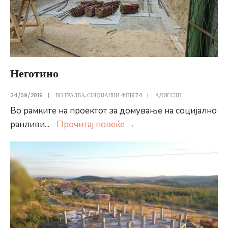
Неготино
24/09/2019
|
ВО ГРАДБА
,
СОЦИЈАЛНИ ФП1674
|
АДИССДП
Во рамките на проектот за домување на социјално
Неготино
ранливи
...
Прочитај повеќе
→