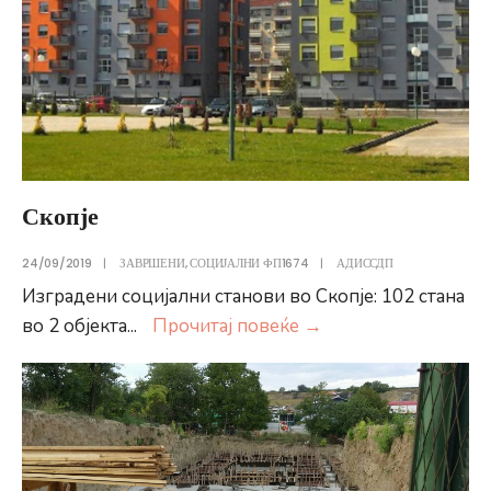
Скопје
24/09/2019
|
ЗАВРШЕНИ
,
СОЦИЈАЛНИ ФП1674
|
АДИССДП
Изградени социјални станови во Скопје: 102 стана
Скопје
во 2 објекта
...
Прочитај повеќе
→