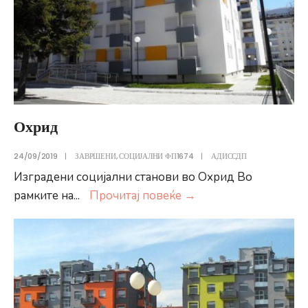
Охрид
24/09/2019
|
ЗАВРШЕНИ
,
СОЦИЈАЛНИ ФП1674
|
АДИССДП
Изградени социјални станови во Охрид Во
Охрид
рамките на
...
Прочитај повеќе
→