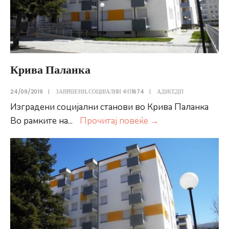
Крива Паланка
24/09/2019
|
ЗАВРШЕНИ
,
СОЦИЈАЛНИ ФП1674
|
АДИССДП
Изградени социјални станови во Крива Паланка
Крива
Во рамките на
...
Прочитај повеќе
→
Паланка