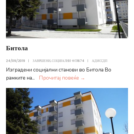
Битола
24/09/2019
|
ЗАВРШЕНИ
,
СОЦИЈАЛНИ ФП1674
|
АДИССДП
Изградени социјални станови во Битола Во
Битола
рамките на
...
Прочитај повеќе
→